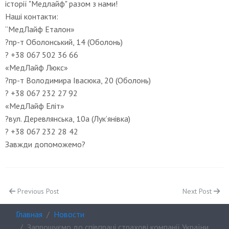
історії "Медлайф" разом з нами!
Наші контакти:
“МедЛайф Еталон»
?пр-т Оболонський, 14 (Оболонь)
? +38 067 502 36 66
«МедЛайф Люкс»
?пр-т Володимира Івасюка, 20 (Оболонь)
? +38 067 232 27 92
«МедЛайф Еліт»
?вул. Деревлянська, 10а (Лук’янівка)
? +38 067 232 28 42
Завжди допоможемо?
Предыдущий: Запрошуємо до співпраці лікарів-стоматологів та асисте
Следующий: За
Previous Post
Next Post
Главная
Новости
Запрошуємо до співпраці страхові компанії України