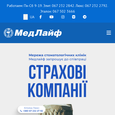
Работаем: Пн-Сб 9-19. Элит:
067 232 2842
. Люкс:
067 232 2792
.
Эталон:
067 502 3666
RU
UA