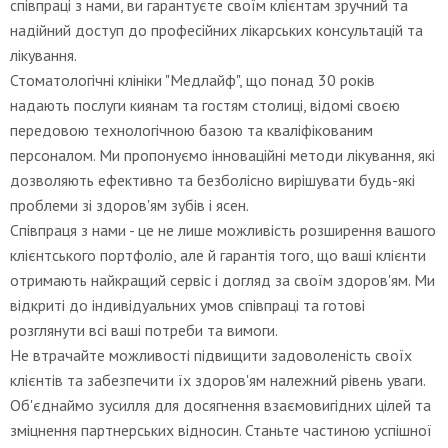
співпраці з нами, ви гарантуєте своїм клієнтам зручний та
надійний доступ до професійних лікарських консультацій та
лікування.
Стоматологічні клініки "Медлайф", що понад 30 років
надають послуги киянам та гостям столиці, відомі своєю
передовою технологічною базою та кваліфікованим
персоналом. Ми пропонуємо інноваційні методи лікування, які
дозволяють ефективно та безболісно вирішувати будь-які
проблеми зі здоров'ям зубів і ясен.
Співпраця з нами - це не лише можливість розширення вашого
клієнтського портфоліо, але й гарантія того, що ваші клієнти
отримають найкращий сервіс і догляд за своїм здоров'ям. Ми
відкриті до індивідуальних умов співпраці та готові
розглянути всі ваші потреби та вимоги.
Не втрачайте можливості підвищити задоволеність своїх
клієнтів та забезпечити їх здоров'ям належний рівень уваги.
Об'єднаймо зусилля для досягнення взаємовигідних цілей та
зміцнення партнерських відносин. Станьте частиною успішної