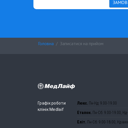
ЗАМОВ
Головна
Записатися на прийом
Графік роботи
Люкс.
Пн-Нд: 9.00-19.00
клінік Medlaif
Еталон.
Пн-Сб: 9.00-19.00, Нд-
Еліт.
Пн-Сб: 9.00-18.00, Нд-вих