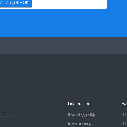
ИТИ ДЗВІНОК
Інформація
На
вих.
Про Медлайф
Кл
.
Інфо-центр
Кл