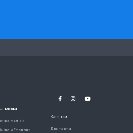
facebook
instagram
twitter
ші клініки
Клієнтам
ініка «Еліт»
Контакти
ініка «Еталон»