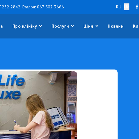
7 232 2842
. Еталон:
067 502 3666
RU
UA
на
Про клініку
Послуги
Ціни
Новини
Кл